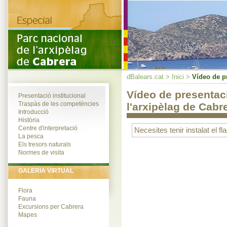
dBalears.cat
>
Inici
>
Vídeo de pr
Vídeo de presentac
Presentació institucional
Traspàs de les competències
l'arxipèlag de Cabr
Introducció
Història
Centre d'interpretació
Necesites tenir instalat el fl
La pesca
Els tresors naturals
Normes de visita
GALERIA VIRTUAL
Flora
Fauna
Excursions per Cabrera
Mapes