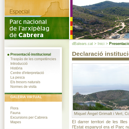
dBalears.cat
>
Inici
>
Presentació
Declaració instituc
Presentació institucional
Traspàs de les competències
Introducció
Història
Centre d'interpretació
La pesca
Els tresors naturals
Normes de visita
GALERIA VIRTUAL
Flora
Fauna
Miquel Àngel Grimalt i Vert, C
Excursions per Cabrera
El darrer territori de les Il
Mapes
l’Estat espanyol era el Parc na